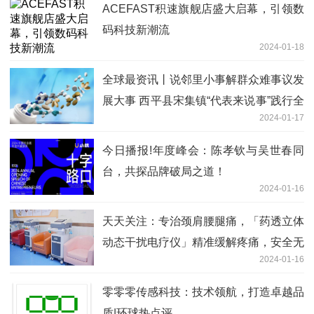
ACEFAST积速旗舰店盛大启幕，引领数
码科技新潮流
2024-01-18
全球最资讯丨​说邻里小事解群众难事议发
展大事 西平县宋集镇“代表来说事”践行全
2024-01-17
过程人民民主
今日播报!年度峰会：陈孝钦与吴世春同
台，共探品牌破局之道！
2024-01-16
天天关注：专治颈肩腰腿痛，「药透立体
动态干扰电疗仪」精准缓解疼痛，安全无
2024-01-16
毒副作用
零零零传感科技：技术领航，打造卓越品
质|环球热点评