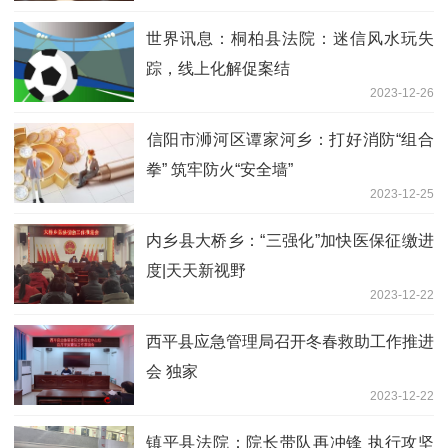
世界讯息：桐柏县法院：迷信风水玩失
踪，线上化解促案结
2023-12-26
​信阳市浉河区谭家河乡：打好消防“组合
拳” 筑牢防火“安全墙”
2023-12-25
内乡县大桥乡：“三强化”加快医保征缴进
度|天天新视野
2023-12-22
​西平县应急管理局召开冬春救助工作推进
会 独家
2023-12-22
镇平县法院：院长带队再冲锋 执行攻坚