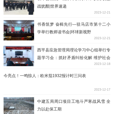
战犹酣|世界速递
2023-12-21
书香筑梦 奋楫先行—驻马店市第十二小
学举行教师读书会|环球新视野
2023-12-21
​西平县应急管理局理论学习中心组举行专
题学习会：抓好矛盾纠纷化解 维护社会
2023-12-18
和谐稳定-全球播报
今亮点！一鸣惊人：欧米茄1932报计时三问表
2023-12-17
中建五局周口项目工地斗严寒战风雪 全
力以赴保工期